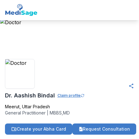
Member -
Medisage
Family Health
Community
Dr. Aashish Bindal
Claim profile
Meerut
,
Uttar Pradesh
General Practitioner
|
MBBS,MD
Create your Abha Card
Request Consultation