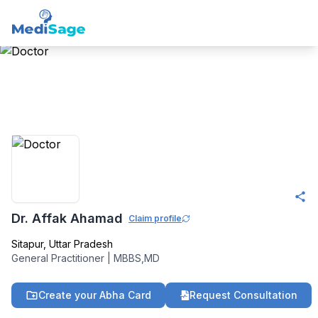
Member -
Medisage
Family Health
Community
Dr. Affak Ahamad
Claim profile
Sitapur
,
Uttar Pradesh
General Practitioner
|
MBBS,MD
Create your Abha Card
Request Consultation