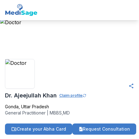
Member -
Medisage
Family Health
Community
Dr. Ajeejullah Khan
Claim profile
Gonda
,
Uttar Pradesh
General Practitioner
|
MBBS,MD
Create your Abha Card
Request Consultation