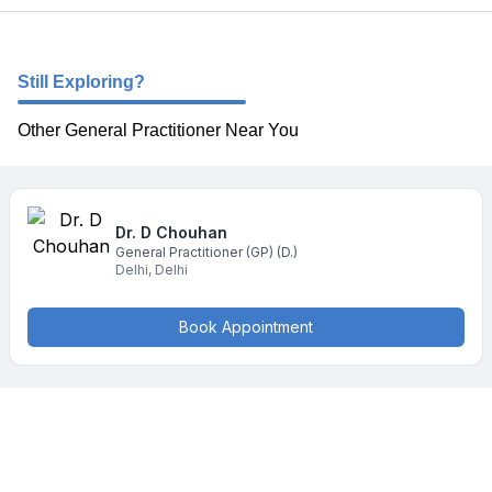
Still Exploring?
Other General Practitioner Near You
Dr. D
Chouhan
General Practitioner (GP)
(D.)
Delhi
,
Delhi
Book Appointment