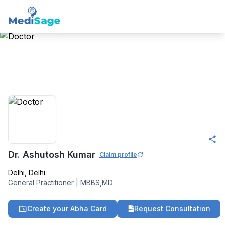
Member -
Medisage
Family Health
Community
Dr. Ashutosh Kumar
Claim profile
Delhi
,
Delhi
General Practitioner
|
MBBS,MD
Create your Abha Card
Request Consultation