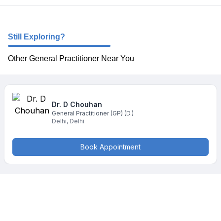
Still Exploring?
Other General Practitioner Near You
Dr. D
Chouhan
General Practitioner (GP)
(D.)
Delhi
,
Delhi
Book Appointment