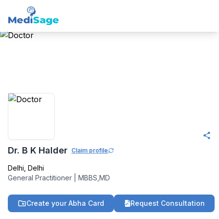
Member -
Medisage
Family Health
Community
Dr. B K Halder
Claim profile
Delhi
,
Delhi
General Practitioner
|
MBBS,MD
Create your Abha Card
Request Consultation