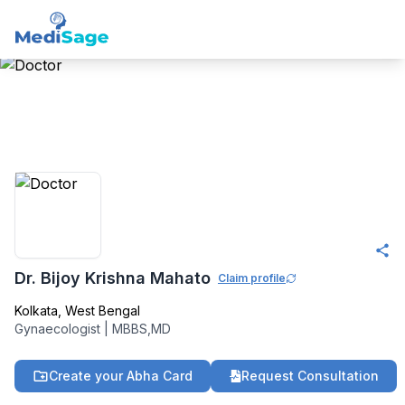
Member -
Medisage
OBGYN Community
Dr. Bijoy Krishna Mahato
Claim profile
Kolkata
,
West Bengal
Gynaecologist
|
MBBS,MD
Create your Abha Card
Request Consultation