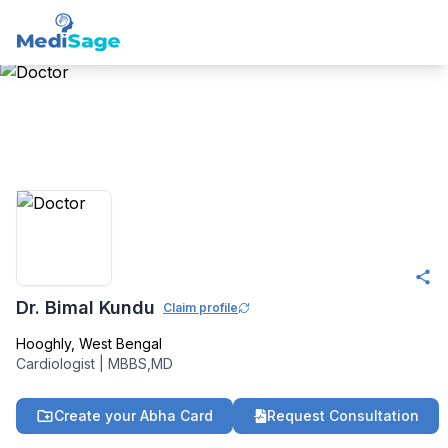
Member -
Medisage
Cardiology Community
Dr. Bimal Kundu
Claim profile
Hooghly
,
West Bengal
Cardiologist
|
MBBS,MD
Create your Abha Card
Request Consultation