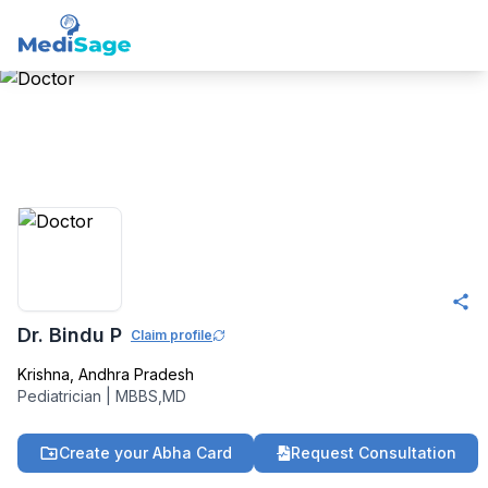
Member -
Medisage
Pediatricis Community
Dr. Bindu P
Claim profile
Krishna
,
Andhra Pradesh
Pediatrician
|
MBBS,MD
Create your Abha Card
Request Consultation