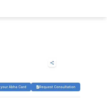
 your Abha Card
Request Consultation