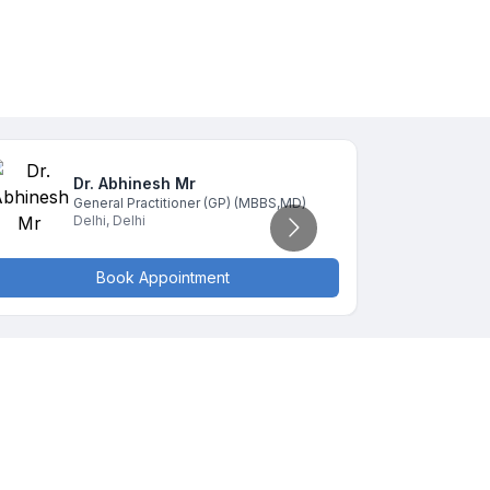
Dr. Abhinesh
Mr
D
General Practitioner (GP)
(MBBS,MD)
G
Delhi
,
Delhi
D
Book Appointment