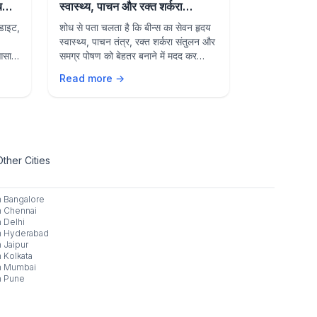
 बनाए
स्वास्थ्य, पाचन और रक्त शर्करा
Beans May
नियंत्रण में सहायक
Health, Di
 डाइट,
शोध से पता चलता है कि बीन्स का सेवन हृदय
Research sh
Sugar Con
स्वास्थ्य, पाचन तंत्र, रक्त शर्करा संतुलन और
may support 
 आसान
समग्र पोषण को बेहतर बनाने में मदद कर
digestion, b
सकता है। जानें इसके प्रमुख स्वास्थ्य लाभ।
and overall n
Read more →
Read more 
benefits of 
diet.
Other Cities
n
Bangalore
n
Chennai
n
Delhi
n
Hyderabad
n
Jaipur
n
Kolkata
n
Mumbai
n
Pune