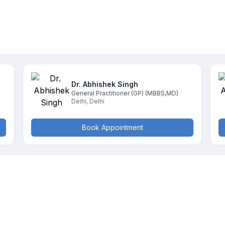
Dr. Abhishek
Singh
General Practitioner (GP)
(MBBS,MD)
Delhi
,
Delhi
Book Appointment