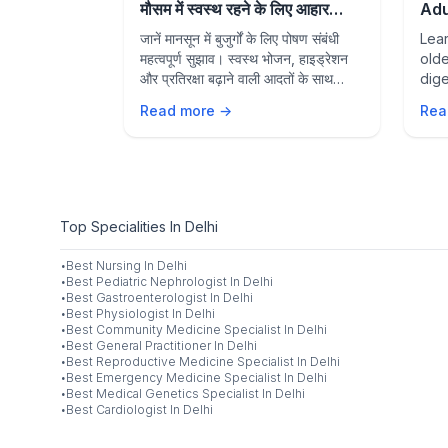
 Prevention
मौसम में स्वस्थ रहने के लिए आहार
Adu
संबंधी सुझाव
and
Nipah virus
जानें मानसून में बुजुर्गों के लिए पोषण संबंधी
Lear
ncluding key
महत्वपूर्ण सुझाव। स्वस्थ भोजन, हाइड्रेशन
olde
e measures,
और प्रतिरक्षा बढ़ाने वाली आदतों के साथ
dige
s to protect
बारिश के मौसम में स्वस्थ रहें।
agin
Read more →
Rea
ily.
life
sea
Top Specialities In Delhi
·
Best
Nursing
In
Delhi
·
Best
Pediatric Nephrologist
In
Delhi
·
Best
Gastroenterologist
In
Delhi
·
Best
Physiologist
In
Delhi
·
Best
Community Medicine Specialist
In
Delhi
·
Best
General Practitioner
In
Delhi
·
Best
Reproductive Medicine Specialist
In
Delhi
·
Best
Emergency Medicine Specialist
In
Delhi
·
Best
Medical Genetics Specialist
In
Delhi
·
Best
Cardiologist
In
Delhi