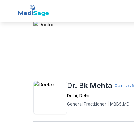
Member -
Medisage
Fam
Home
›
General Practitioner (GP)
›
Delhi
›
Dr. Bk Mehta
Claim profi
Delhi
,
Delhi
General Practitioner
|
MBBS,MD