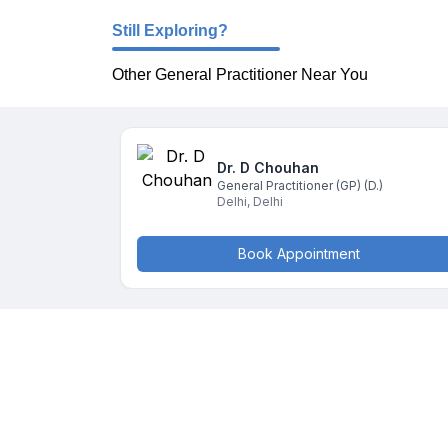
Still Exploring?
Other General Practitioner Near You
Dr. D
Chouhan
General Practitioner (GP)
(D.)
Delhi
,
Delhi
Book Appointment