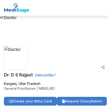
Member -
Medisage
Family Health
Community
Dr. D S Rajput
Claim profile
Kasganj
,
Uttar Pradesh
General Practitioner
|
MBBS,MD
Create your Abha Card
Request Consultation