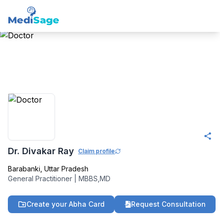
Member -
Medisage
Family Health
Community
Dr. Divakar Ray
Claim profile
Barabanki
,
Uttar Pradesh
General Practitioner
|
MBBS,MD
Create your Abha Card
Request Consultation