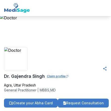
Member -
Medisage
Family Health
Community
Dr. Gajendra Singh
Claim profile
Agra
,
Uttar Pradesh
General Practitioner
|
MBBS,MD
Create your Abha Card
Request Consultation