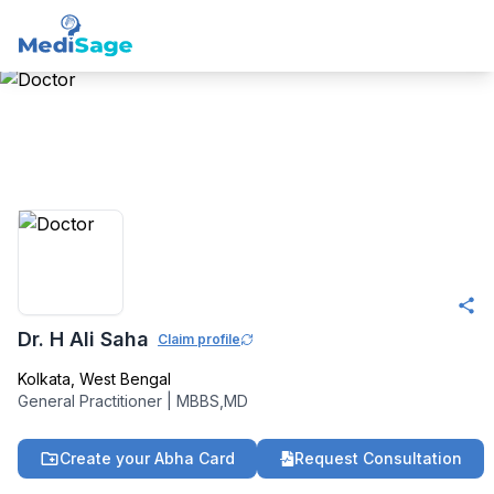
Member -
Medisage
Family Health
Community
Dr. H Ali Saha
Claim profile
Kolkata
,
West Bengal
General Practitioner
|
MBBS,MD
Create your Abha Card
Request Consultation