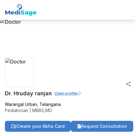
Member -
Medisage
Pediatricis Community
Dr. Hruday ranjan
Claim profile
Warangal Urban
,
Telangana
Pediatrician
|
MBBS,MD
Create your Abha Card
Request Consultation