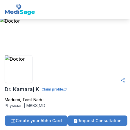
Member -
Medisage
General Medicine
Community
Dr. Kamaraj K
Claim profile
Madurai
,
Tamil Nadu
Physician
|
MBBS,MD
Create your Abha Card
Request Consultation