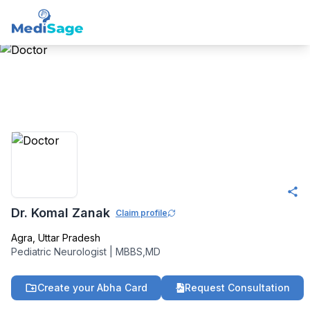
Member -
Medisage
Pediatrics Community
Dr. Komal Zanak
Claim profile
Agra
,
Uttar Pradesh
Pediatric Neurologist
|
MBBS,MD
Create your Abha Card
Request Consultation