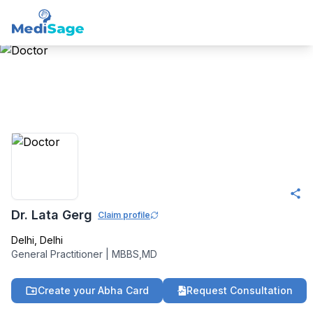
Member -
Medisage
Family Health
Community
Dr. Lata Gerg
Claim profile
Delhi
,
Delhi
General Practitioner
|
MBBS,MD
Create your Abha Card
Request Consultation