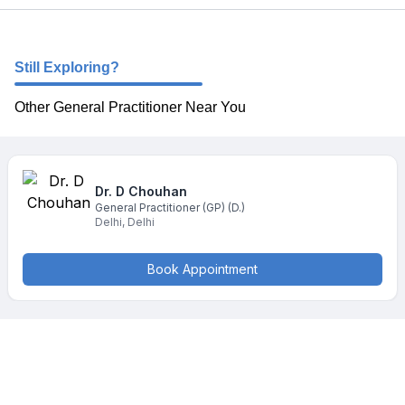
Still Exploring?
Other General Practitioner Near You
Dr. D
Chouhan
General Practitioner (GP)
(D.)
Delhi
,
Delhi
Book Appointment