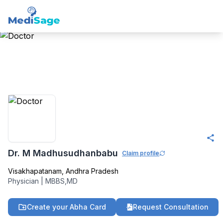
Member -
Medisage
General Medicine
Community
Dr. M Madhusudhanbabu
Claim profile
Visakhapatanam
,
Andhra Pradesh
Physician
|
MBBS,MD
Create your Abha Card
Request Consultation