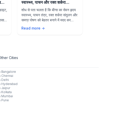
 बनाए
स्वास्थ्य, पाचन और रक्त शर्करा
Beans May
नियंत्रण में सहायक
Health, Di
 डाइट,
शोध से पता चलता है कि बीन्स का सेवन हृदय
Research sh
Sugar Con
स्वास्थ्य, पाचन तंत्र, रक्त शर्करा संतुलन और
may support 
 आसान
समग्र पोषण को बेहतर बनाने में मदद कर
digestion, b
सकता है। जानें इसके प्रमुख स्वास्थ्य लाभ।
and overall n
Read more →
Read more 
benefits of 
diet.
Other Cities
n
Bangalore
n
Chennai
n
Delhi
n
Hyderabad
n
Jaipur
n
Kolkata
n
Mumbai
n
Pune