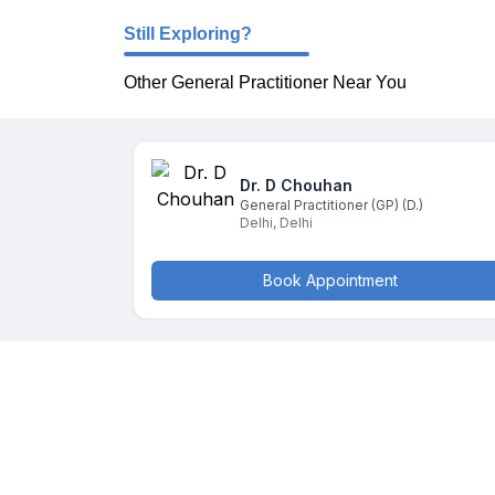
Still Exploring?
Other General Practitioner Near You
Dr. D
Chouhan
General Practitioner (GP)
(D.)
Delhi
,
Delhi
Book Appointment