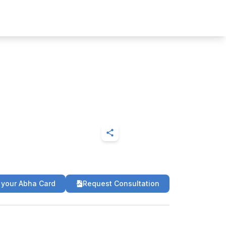
 your Abha Card
Request Consultation