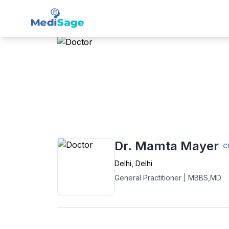
Member -
Medisage
Fam
Home
›
General Practitioner (GP)
›
Delhi
›
Dr. Mamta Mayer
Cl
Delhi
,
Delhi
General Practitioner
|
MBBS,MD