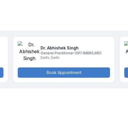
Dr. Abhishek
Singh
General Practitioner (GP)
(MBBS,MD)
Delhi
,
Delhi
Book Appointment