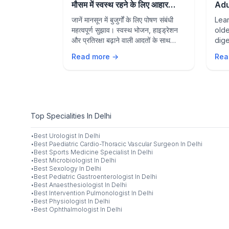
 Prevention
मौसम में स्वस्थ रहने के लिए आहार
Adu
संबंधी सुझाव
and
Nipah virus
जानें मानसून में बुजुर्गों के लिए पोषण संबंधी
Lear
ncluding key
महत्वपूर्ण सुझाव। स्वस्थ भोजन, हाइड्रेशन
olde
e measures,
और प्रतिरक्षा बढ़ाने वाली आदतों के साथ
dige
s to protect
बारिश के मौसम में स्वस्थ रहें।
agin
Read more →
Rea
ily.
life
sea
Top Specialities In Delhi
·
Best
Urologist
In
Delhi
·
Best
Paediatric Cardio-Thoracic Vascular Surgeon
In
Delhi
·
Best
Sports Medicine Specialist
In
Delhi
·
Best
Microbiologist
In
Delhi
·
Best
Sexology
In
Delhi
·
Best
Pediatric Gastroenterologist
In
Delhi
·
Best
Anaesthesiologist
In
Delhi
·
Best
Intervention Pulmonologist
In
Delhi
·
Best
Physiologist
In
Delhi
·
Best
Ophthalmologist
In
Delhi