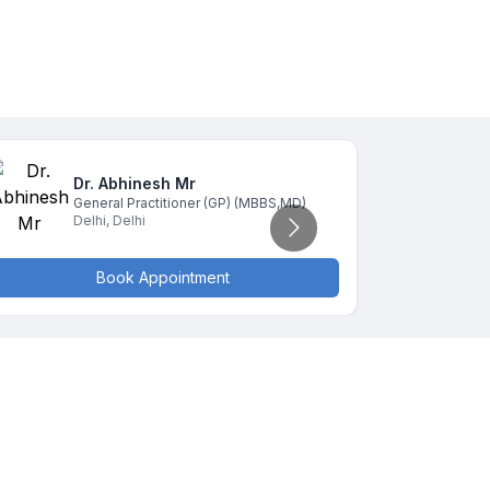
Dr. Abhinesh
Mr
D
General Practitioner (GP)
(MBBS,MD)
G
Delhi
,
Delhi
D
Book Appointment