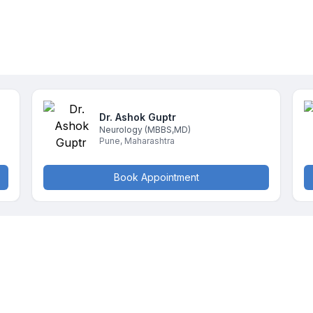
Dr. Ashok
Guptr
Neurology
(MBBS,MD)
Pune
,
Maharashtra
Book Appointment