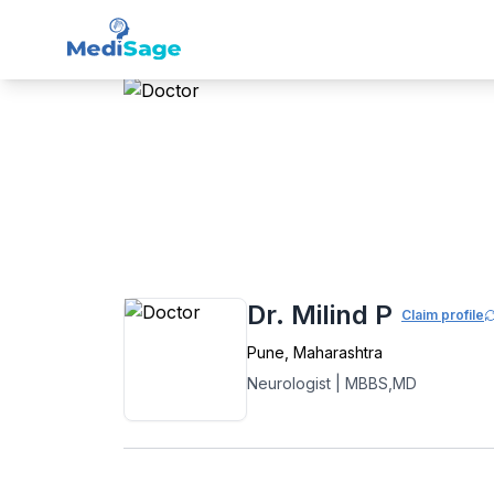
Member -
Medisage
Neu
Home
›
Neurology
›
Pune
›
Dr. Milind P
Dr. Milind P
Claim profile
Pune
,
Maharashtra
Neurologist
|
MBBS,MD