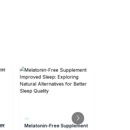
हतर
Melatonin-Free Supplement
वेगोवी और माइग