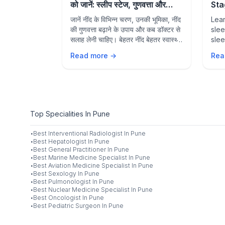
nson’s |
को जानें: स्लीप स्टेज, गुणवत्ता और
Sta
ide
बेहतर स्वास्थ्य
Mat
n’s
जानें नींद के विभिन्न चरण, उनकी भूमिका, नींद
Lea
and
e language.
की गुणवत्ता बढ़ाने के उपाय और कब डॉक्टर से
sle
, dopamine
सलाह लेनी चाहिए। बेहतर नींद बेहतर स्वास्थ्य
slee
bitors and
की कुंजी है।
impr
Read more →
Rea
ymptoms and
to s
con
Top Specialities In Pune
·
Best
Interventional Radiologist
In
Pune
·
Best
Hepatologist
In
Pune
·
Best
General Practitioner
In
Pune
·
Best
Marine Medicine Specialist
In
Pune
·
Best
Aviation Medicine Specialist
In
Pune
·
Best
Sexology
In
Pune
·
Best
Pulmonologist
In
Pune
·
Best
Nuclear Medicine Specialist
In
Pune
·
Best
Oncologist
In
Pune
·
Best
Pediatric Surgeon
In
Pune