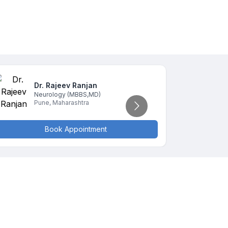
Dr. Rajeev
Ranjan
D
Neurology
(MBBS,MD)
N
Pune
,
Maharashtra
P
Book Appointment