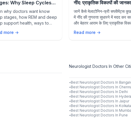
ges: Why Sleep Cycles
नींद: प्राकृतिक विकल्पों की जानका
ter for Better Health
rn why doctors want know
जानें कैसे मेलाटोनिन-फ्री सप्लीमेंट्स कुछ
 Quality Sleep
ep stages, how REM and deep
में नींद की गुणवत्ता सुधारने में मदद कर सक
p support health, ways to
और बेहतर आराम के लिए प्राकृतिक विकल
ove sleep quality, and when
प्रदान करते हैं।
d more →
Read more →
eek medical advice for sleep
cerns.
Neurologist Doctors In Other Cit
·
Best
Neurologist
Doctors In
Bangal
·
Best
Neurologist
Doctors In
Chenna
·
Best
Neurologist
Doctors In
Delhi
·
Best
Neurologist
Doctors In
Hyder
·
Best
Neurologist
Doctors In
Jaipur
·
Best
Neurologist
Doctors In
Kolkata
·
Best
Neurologist
Doctors In
Mumba
·
Best
Neurologist
Doctors In
Pune