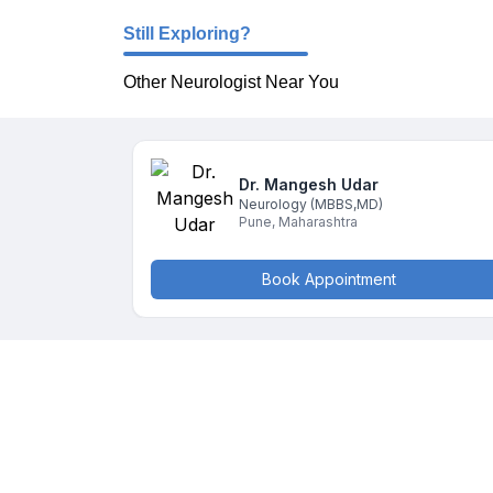
Still Exploring?
Other Neurologist Near You
Dr. Mangesh
Udar
Neurology
(MBBS,MD)
Pune
,
Maharashtra
Book Appointment