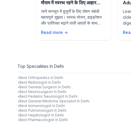
 Prevention
मौसम में स्वस्थ रहने के लिए आहार
Adu
संबंधी सुझाव
and
Nipah virus
जानें मानसून में बुजुर्गों के लिए पोषण संबंधी
Lear
ncluding key
महत्वपूर्ण सुझाव। स्वस्थ भोजन, हाइड्रेशन
olde
e measures,
और प्रतिरक्षा बढ़ाने वाली आदतों के साथ
dige
s to protect
बारिश के मौसम में स्वस्थ रहें।
agin
Read more →
Rea
ily.
life
sea
Top Specialities In Delhi
·
Best
Orthopedics
In
Delhi
·
Best
Radiologist
In
Delhi
·
Best
General Surgeon
In
Delhi
·
Best
Neurosurgeon
In
Delhi
·
Best
Pediatric Neurologist
In
Delhi
·
Best
General Medicine Specialist
In
Delhi
·
Best
Immunologist
In
Delhi
·
Best
Pulmonologist
In
Delhi
·
Best
Hepatologist
In
Delhi
·
Best
Pharmacologist
In
Delhi