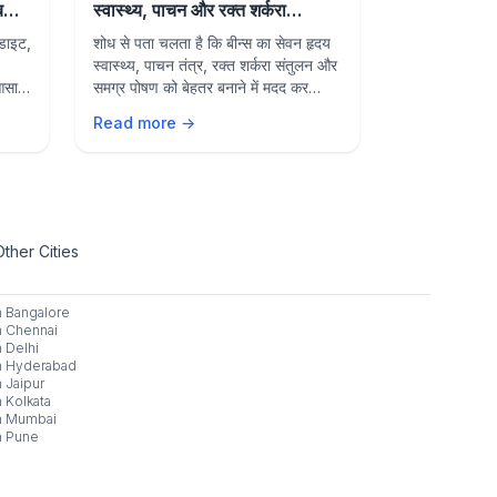
 बनाए
स्वास्थ्य, पाचन और रक्त शर्करा
Beans May
नियंत्रण में सहायक
Health, Di
 डाइट,
शोध से पता चलता है कि बीन्स का सेवन हृदय
Research sh
Sugar Con
स्वास्थ्य, पाचन तंत्र, रक्त शर्करा संतुलन और
may support 
 आसान
समग्र पोषण को बेहतर बनाने में मदद कर
digestion, b
सकता है। जानें इसके प्रमुख स्वास्थ्य लाभ।
and overall n
Read more →
Read more 
benefits of 
diet.
Other Cities
n
Bangalore
n
Chennai
n
Delhi
n
Hyderabad
n
Jaipur
n
Kolkata
n
Mumbai
n
Pune