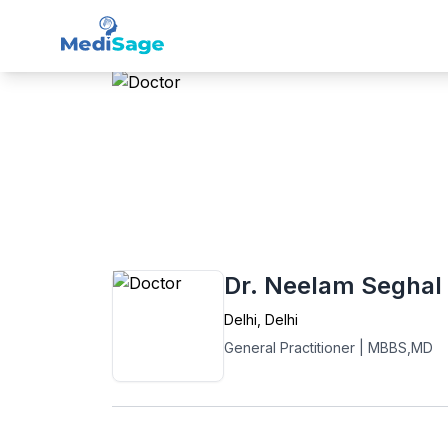
Member -
Medisage
Fam
Home
›
General Practitioner (GP)
›
Delhi
›
Dr. Neelam Seghal
Delhi
,
Delhi
General Practitioner
|
MBBS,MD