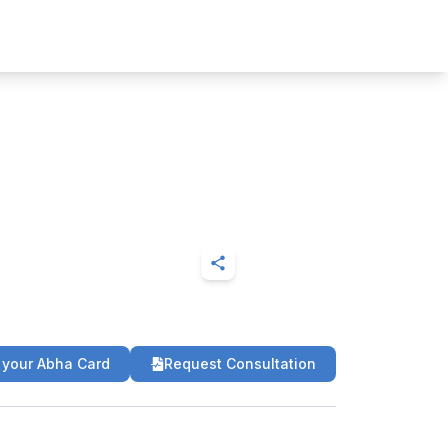
 your Abha Card
Request Consultation