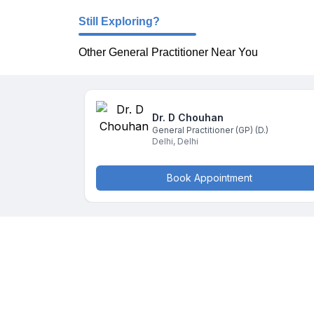
Still Exploring?
Other General Practitioner Near You
Dr. D
Chouhan
General Practitioner (GP)
(D.)
Delhi
,
Delhi
Book Appointment