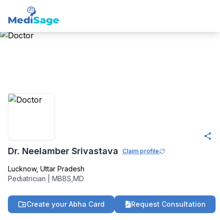
Member -
Medisage
Pediatricis Community
Dr. Neelamber Srivastava
Claim profile
Lucknow
,
Uttar Pradesh
Pediatrician
|
MBBS,MD
Create your Abha Card
Request Consultation