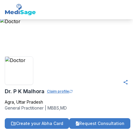
Member -
Medisage
Family Health
Community
Dr. P K Malhora
Claim profile
Agra
,
Uttar Pradesh
General Practitioner
|
MBBS,MD
Create your Abha Card
Request Consultation