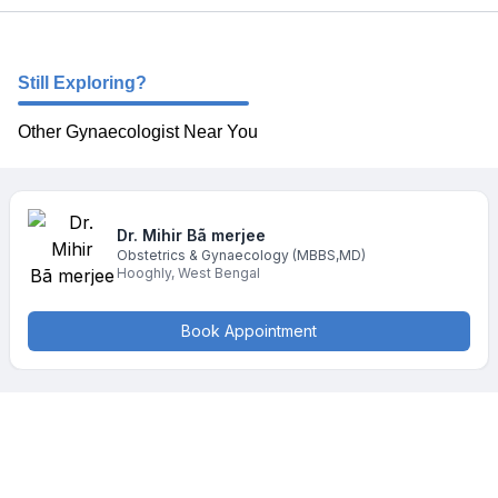
Still Exploring?
Other Gynaecologist Near You
Dr. Mihir
Bã merjee
Obstetrics & Gynaecology
(MBBS,MD)
Hooghly
,
West Bengal
Book Appointment