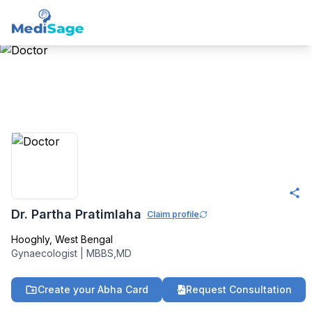
Member -
Medisage
OBGYN Community
Dr. Partha Pratimlaha
Claim profile
Hooghly
,
West Bengal
Gynaecologist
|
MBBS,MD
Create your Abha Card
Request Consultation