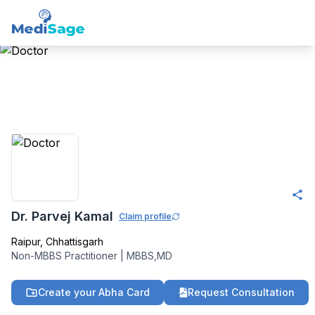
Member -
Medisage
Your Community
Dr. Parvej Kamal
Claim profile
Raipur
,
Chhattisgarh
Non-MBBS Practitioner
|
MBBS,MD
Create your Abha Card
Request Consultation