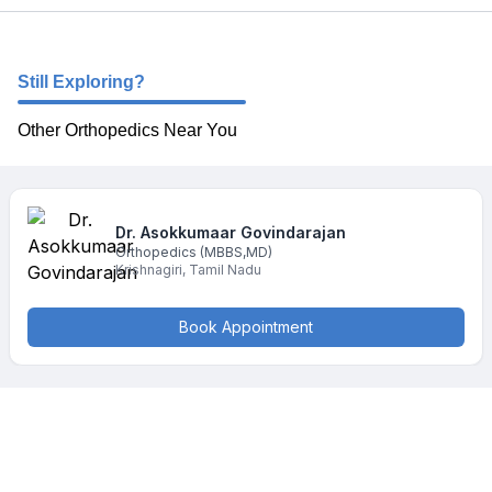
Still Exploring?
Other Orthopedics Near You
Dr. Asokkumaar
Govindarajan
Orthopedics
(MBBS,MD)
Krishnagiri
,
Tamil Nadu
Book Appointment