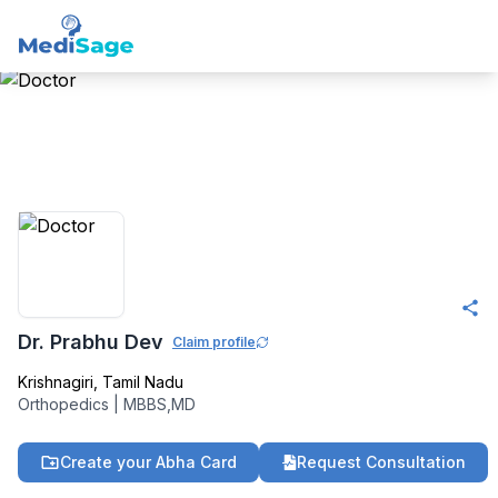
Member -
Medisage
Orthopedics Community
Dr. Prabhu Dev
Claim profile
Krishnagiri
,
Tamil Nadu
Orthopedics
|
MBBS,MD
Create your Abha Card
Request Consultation