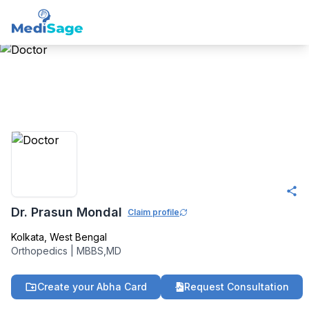
Member -
Medisage
Orthopedics Community
Dr. Prasun Mondal
Claim profile
Kolkata
,
West Bengal
Orthopedics
|
MBBS,MD
Create your Abha Card
Request Consultation