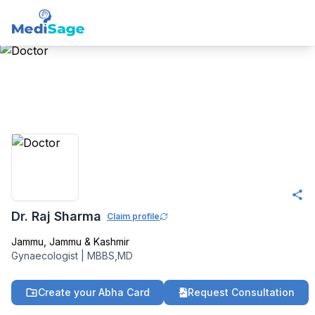
Member -
Medisage
OBGYN Community
Dr. Raj Sharma
Claim profile
Jammu
,
Jammu & Kashmir
Gynaecologist
|
MBBS,MD
Create your Abha Card
Request Consultation