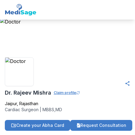
Member -
Medisage
Cardiology Community
Dr. Rajeev Mishra
Claim profile
Jaipur
,
Rajasthan
Cardiac Surgeon
|
MBBS,MD
Create your Abha Card
Request Consultation