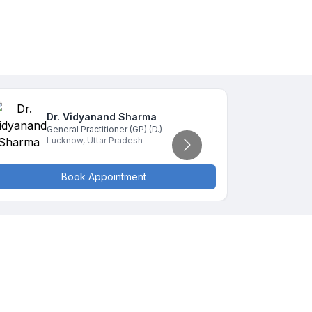
Dr. Vidyanand
Sharma
D
General Practitioner (GP)
(D.)
G
Lucknow
,
Uttar Pradesh
L
Book Appointment