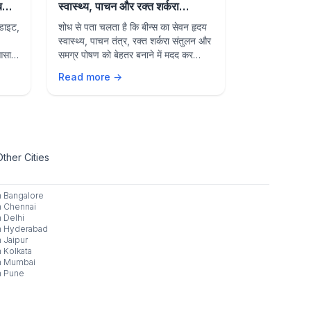
 बनाए
स्वास्थ्य, पाचन और रक्त शर्करा
Beans May
नियंत्रण में सहायक
Health, Di
 डाइट,
शोध से पता चलता है कि बीन्स का सेवन हृदय
Research sh
Sugar Con
स्वास्थ्य, पाचन तंत्र, रक्त शर्करा संतुलन और
may support 
 आसान
समग्र पोषण को बेहतर बनाने में मदद कर
digestion, b
सकता है। जानें इसके प्रमुख स्वास्थ्य लाभ।
and overall n
Read more →
Read more 
benefits of 
diet.
Other Cities
n
Bangalore
n
Chennai
n
Delhi
n
Hyderabad
n
Jaipur
n
Kolkata
n
Mumbai
n
Pune