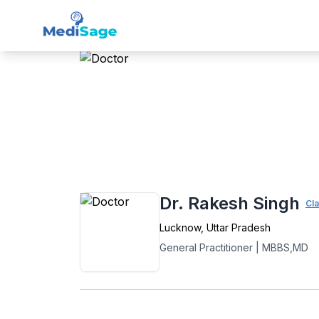
Member -
Medisage
Fam
Home
›
General Practitioner (GP)
›
Luckn
Dr. Rakesh Singh
Cla
Lucknow
,
Uttar Pradesh
General Practitioner
|
MBBS,MD