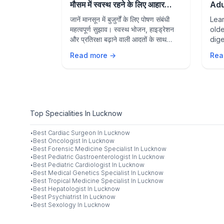
 Prevention
मौसम में स्वस्थ रहने के लिए आहार
Adu
संबंधी सुझाव
and
Nipah virus
जानें मानसून में बुजुर्गों के लिए पोषण संबंधी
Lear
ncluding key
महत्वपूर्ण सुझाव। स्वस्थ भोजन, हाइड्रेशन
olde
e measures,
और प्रतिरक्षा बढ़ाने वाली आदतों के साथ
dige
s to protect
बारिश के मौसम में स्वस्थ रहें।
agin
Read more →
Rea
ily.
life
sea
Top Specialities In Lucknow
·
Best
Cardiac Surgeon
In
Lucknow
·
Best
Oncologist
In
Lucknow
·
Best
Forensic Medicine Specialist
In
Lucknow
·
Best
Pediatric Gastroenterologist
In
Lucknow
·
Best
Pediatric Cardiologist
In
Lucknow
·
Best
Medical Genetics Specialist
In
Lucknow
·
Best
Tropical Medicine Specialist
In
Lucknow
·
Best
Hepatologist
In
Lucknow
·
Best
Psychiatrist
In
Lucknow
·
Best
Sexology
In
Lucknow