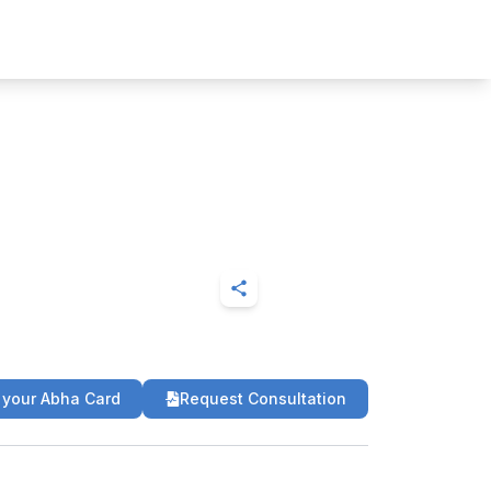
 your Abha Card
Request Consultation