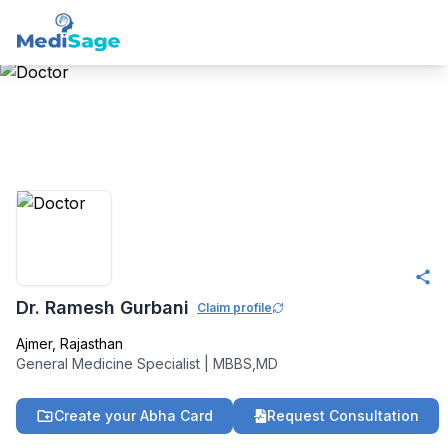
Member -
Medisage
General Medicine
Community
Dr. Ramesh Gurbani
Claim profile
Ajmer
,
Rajasthan
General Medicine Specialist
|
MBBS,MD
Create your Abha Card
Request Consultation