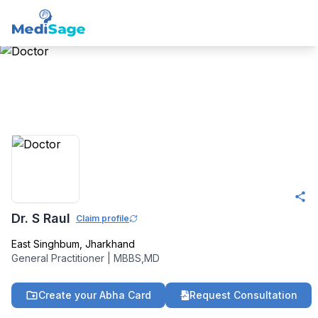
Member -
Medisage
Family Health
Community
Dr. S Raul
Claim profile
East Singhbum
,
Jharkhand
General Practitioner
|
MBBS,MD
Create your Abha Card
Request Consultation