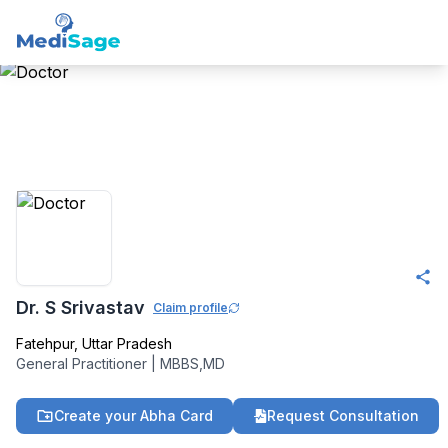
Member -
Medisage
Family Health
Community
Dr. S Srivastav
Claim profile
Fatehpur
,
Uttar Pradesh
General Practitioner
|
MBBS,MD
Create your Abha Card
Request Consultation