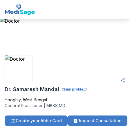
Member -
Medisage
Family Health
Community
Dr. Samaresh Mandal
Claim profile
Hooghly
,
West Bengal
General Practitioner
|
MBBS,MD
Create your Abha Card
Request Consultation