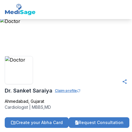
Member -
Medisage
Cardiology Community
Dr. Sanket Saraiya
Claim profile
Ahmedabad
,
Gujarat
Cardiologist
|
MBBS,MD
Create your Abha Card
Request Consultation