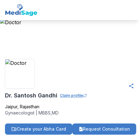
Member -
Medisage
OBGYN Community
Dr. Santosh Gandhi
Claim profile
Jaipur
,
Rajasthan
Gynaecologist
|
MBBS,MD
Create your Abha Card
Request Consultation