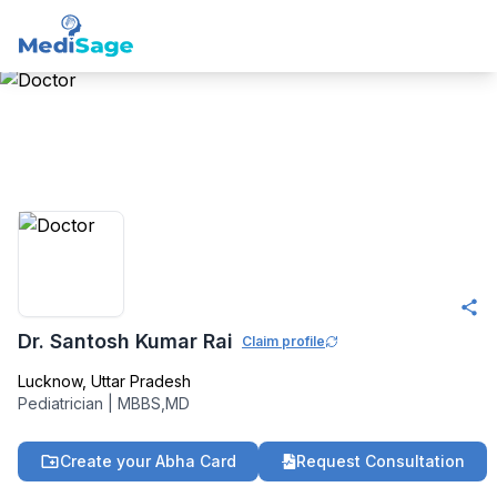
Member -
Medisage
Pediatricis Community
Dr. Santosh Kumar Rai
Claim profile
Lucknow
,
Uttar Pradesh
Pediatrician
|
MBBS,MD
Create your Abha Card
Request Consultation