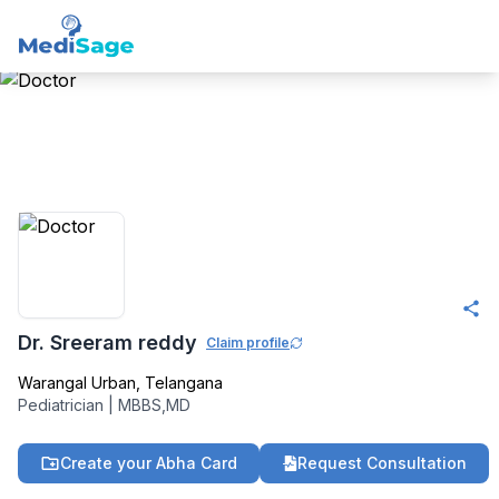
Member -
Medisage
Pediatricis Community
Dr. Sreeram reddy
Claim profile
Warangal Urban
,
Telangana
Pediatrician
|
MBBS,MD
Create your Abha Card
Request Consultation