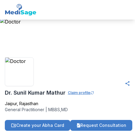
Member -
Medisage
Family Health
Community
Dr. Sunil Kumar Mathur
Claim profile
Jaipur
,
Rajasthan
General Practitioner
|
MBBS,MD
Create your Abha Card
Request Consultation