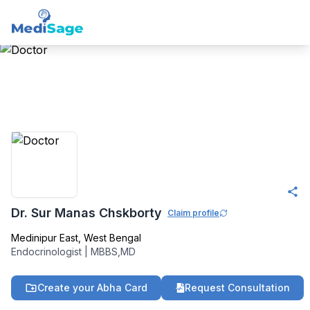
Member -
Medisage
Endo-Diab Community
Dr. Sur Manas Chskborty
Claim profile
Medinipur East
,
West Bengal
Endocrinologist
|
MBBS,MD
Create your Abha Card
Request Consultation