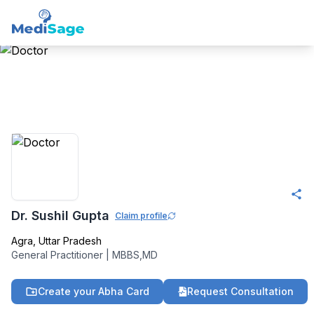
Member -
Medisage
Family Health
Community
Dr. Sushil Gupta
Claim profile
Agra
,
Uttar Pradesh
General Practitioner
|
MBBS,MD
Create your Abha Card
Request Consultation