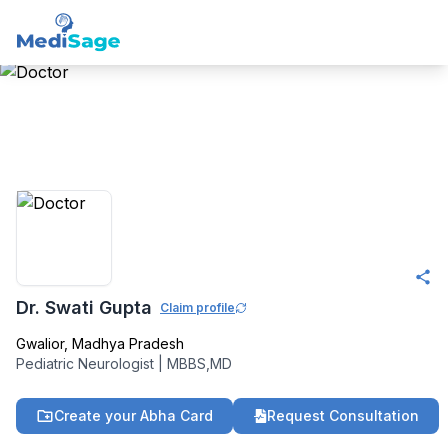
Member -
Medisage
Pediatrics Community
Dr. Swati Gupta
Claim profile
Gwalior
,
Madhya Pradesh
Pediatric Neurologist
|
MBBS,MD
Create your Abha Card
Request Consultation