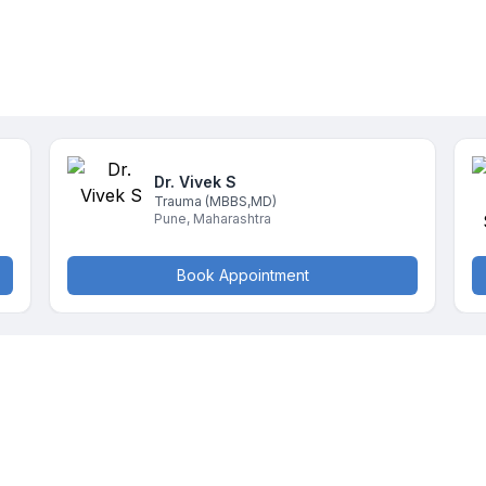
Dr. Vivek
S
Trauma
(MBBS,MD)
Pune
,
Maharashtra
Book Appointment