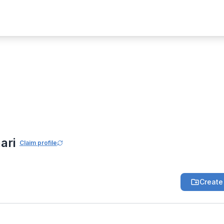
uma Community
hari
ari
Claim profile
Create