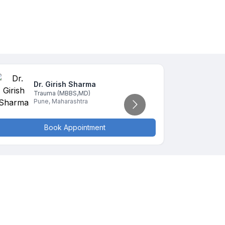
Dr. Girish
Sharma
D
Trauma
(MBBS,MD)
T
Pune
,
Maharashtra
P
Book Appointment