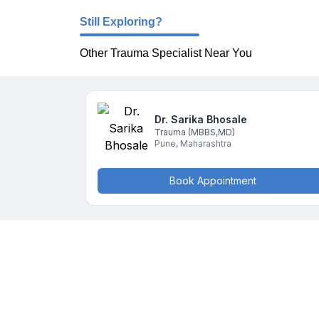
Still Exploring?
Other Trauma Specialist Near You
Dr. Sarika
Bhosale
Trauma
(MBBS,MD)
Pune
,
Maharashtra
Book Appointment