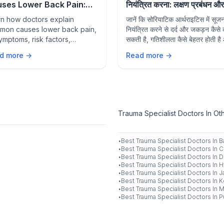
ses Lower Back Pain:
नियंत्रित करना: लक्षण प्रबंधन और
ptoms, Risk Factors,
जोड़ों की सुरक्षा
rn how doctors explain
जानें कि सोरियाटिक आर्थराइटिस में सूज
vention & Treatment
mon causes lower back pain,
नियंत्रित करने से दर्द और जकड़न कैसे
symptoms, risk factors,
सकती है, गतिशीलता कैसे बेहतर होती है
ing signs, prevention tips,
लंबे समय तक जोड़ों के स्वास्थ्य की रक्षा 
d more →
Read more →
treatment options to support
की जा सकती है।
-term spine health.
Trauma Specialist Doctors In Oth
·
Best
Trauma Specialist
Doctors In
B
·
Best
Trauma Specialist
Doctors In
C
·
Best
Trauma Specialist
Doctors In
D
·
Best
Trauma Specialist
Doctors In
H
·
Best
Trauma Specialist
Doctors In
J
·
Best
Trauma Specialist
Doctors In
K
·
Best
Trauma Specialist
Doctors In
M
·
Best
Trauma Specialist
Doctors In
P