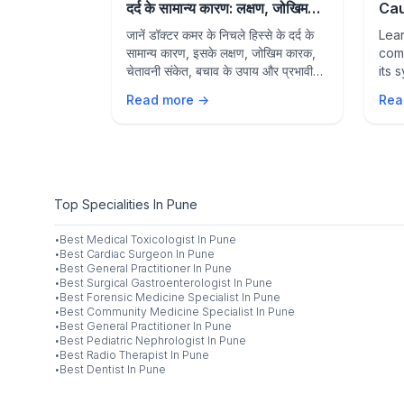
s & How
दर्द के सामान्य कारण: लक्षण, जोखिम
Cau
 Damage
कारक, बचाव और उपचार
Sym
is a growing
जानें डॉक्टर कमर के निचले हिस्से के दर्द के
Lea
Pre
excessive
सामान्य कारण, इसके लक्षण, जोखिम कारक,
com
 symptoms,
चेतावनी संकेत, बचाव के उपाय और प्रभावी
its 
, and simple
उपचार विकल्पों के बारे में।
warn
Read more →
Rea
k pain and
and 
long
Top Specialities In Pune
·
Best
Medical Toxicologist
In
Pune
·
Best
Cardiac Surgeon
In
Pune
·
Best
General Practitioner
In
Pune
·
Best
Surgical Gastroenterologist
In
Pune
·
Best
Forensic Medicine Specialist
In
Pune
·
Best
Community Medicine Specialist
In
Pune
·
Best
General Practitioner
In
Pune
·
Best
Pediatric Nephrologist
In
Pune
·
Best
Radio Therapist
In
Pune
·
Best
Dentist
In
Pune