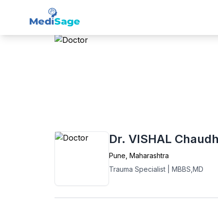
Member -
Medisage
Tra
Home
›
Trauma
›
Pune
›
Dr. VISHAL Chaud
Dr. VISHAL Chaudh
Pune
,
Maharashtra
Trauma Specialist
|
MBBS,MD