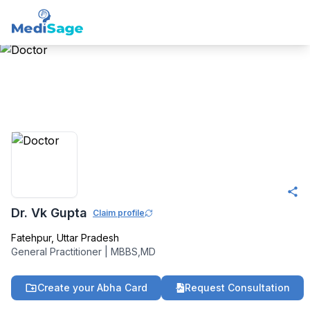
Member -
Medisage
Family Health
Community
Dr. Vk Gupta
Claim profile
Fatehpur
,
Uttar Pradesh
General Practitioner
|
MBBS,MD
Create your Abha Card
Request Consultation