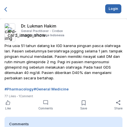
Login
Dr. Lukman Hakim
General Practitioner -
Cirebon
posted in
MediSage Indonesia
Pria usia 51 tahun datang ke IGD karena pingsan pasca olahraga
lari. Pasien sebelumnya berolahraga jogging selama 1 jam. tampak
pingsan muncul mendadak. Pasien memiliki riwayat sakit DM dan
rutin minum glimepiride 2 mg. Pagi ini pasien mengonsumsi
glimepirid mg sebelum melakukan olahraga. Pada hasil GDS
ditemukan 40 mg/dl. Pasien diberikan D40% dan mengalami
perbaikan secara bertahap.
#
Pharmacology
#
General Medicine
77
Likes
1
Comment
Like
Comments
Save
Share
Comments