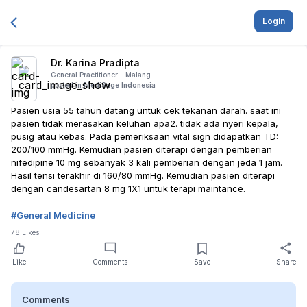
Login
Dr. Karina Pradipta
General Practitioner -
Malang
posted in
MediSage Indonesia
Pasien usia 55 tahun datang untuk cek tekanan darah. saat ini
pasien tidak merasakan keluhan apa2. tidak ada nyeri kepala,
pusig atau kebas. Pada pemeriksaan vital sign didapatkan TD:
200/100 mmHg. Kemudian pasien diterapi dengan pemberian
nifedipine 10 mg sebanyak 3 kali pemberian dengan jeda 1 jam.
Hasil tensi terakhir di 160/80 mmHg. Kemudian pasien diterapi
dengan candesartan 8 mg 1X1 untuk terapi maintance.
#
General Medicine
78
Likes
Like
Comments
Save
Share
Comments